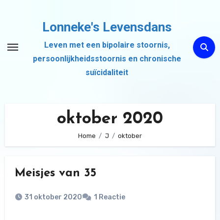
Ga
naar
Lonneke's Levensdans
de
Leven met een bipolaire stoornis,
inhoud
persoonlijkheidsstoornis en chronische
suïcidaliteit
oktober 2020
Home
J
oktober
Meisjes van 35
31 oktober 2020
1 Reactie