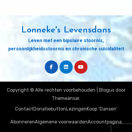
Lonneke's Levensdans
Leven met een bipolaire stoornis,
persoonlijkheidsstoornis en chronische suïcidaliteit
Copyright © Alle rechten voorbehouden
|
Blogus
door
Themeansar
.
Contact
Donatiebutton
Lezingen
Koop ‘Dansen’
Abonneren
Algemene voorwaarden
Accountpagina