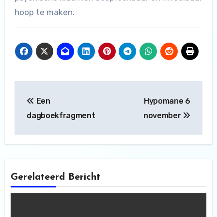
hoop te maken.
Bericht
Een
Hypomane 6
navigatie
dagboekfragment
november
Gerelateerd Bericht