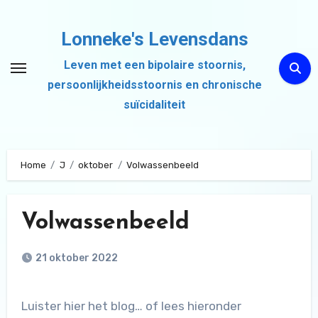
Ga
naar
Lonneke's Levensdans
de
Leven met een bipolaire stoornis,
inhoud
persoonlijkheidsstoornis en chronische
suïcidaliteit
Home
J
oktober
Volwassenbeeld
Volwassenbeeld
21 oktober 2022
Luister hier het blog… of lees hieronder