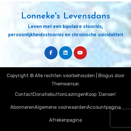
Lonneke's Levensdans
Leven met een bipolaire stoornis,
persoonlijkheidsstoornis en chronische suïcidaliteit
Copyright © Alle rechten voorbehouden
|
Blogus
door
Themeansar
.
Contact
Donatiebutton
Lezingen
Koop ‘Dansen’
Abonneren
Algemene voorwaarden
Accountpagina
Afrekenpagina