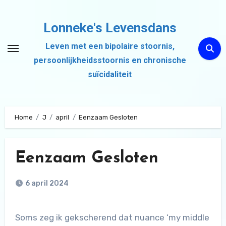
Ga
naar
Lonneke's Levensdans
de
Leven met een bipolaire stoornis,
inhoud
persoonlijkheidsstoornis en chronische
suïcidaliteit
Home
J
april
Eenzaam Gesloten
Eenzaam Gesloten
6 april 2024
Soms zeg ik gekscherend dat nuance ‘my middle