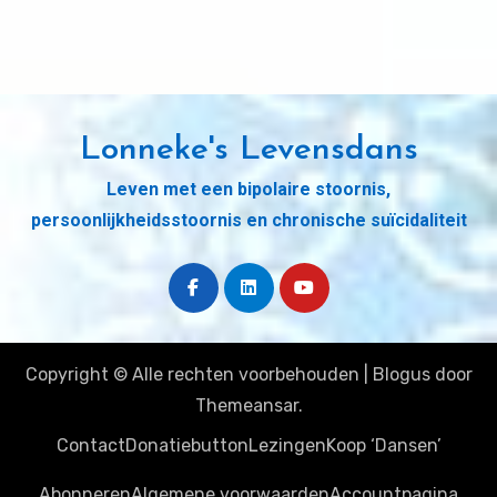
Lonneke's Levensdans
Leven met een bipolaire stoornis,
persoonlijkheidsstoornis en chronische suïcidaliteit
Copyright © Alle rechten voorbehouden
|
Blogus
door
Themeansar
.
Contact
Donatiebutton
Lezingen
Koop ‘Dansen’
Abonneren
Algemene voorwaarden
Accountpagina