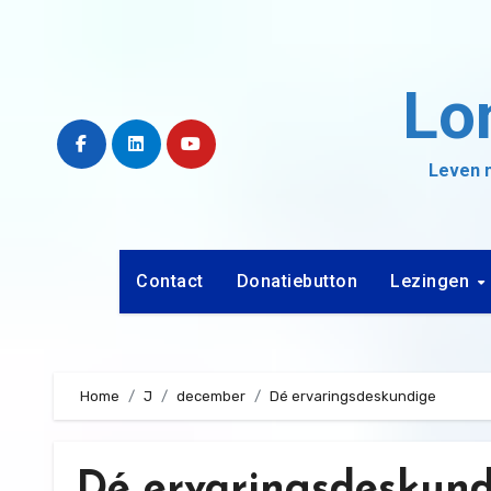
Ga
naar
de
Lo
inhoud
Leven m
Contact
Donatiebutton
Lezingen
Home
J
december
Dé ervaringsdeskundige
Dé ervaringsdeskun