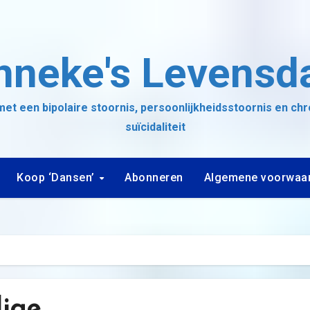
nneke's Levensd
et een bipolaire stoornis, persoonlijkheidsstoornis en ch
suïcidaliteit
Koop ‘Dansen’
Abonneren
Algemene voorwaa
dige