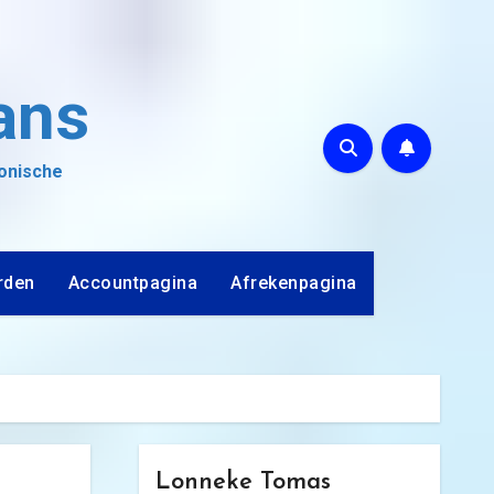
ans
ronische
rden
Accountpagina
Afrekenpagina
Lonneke Tomas