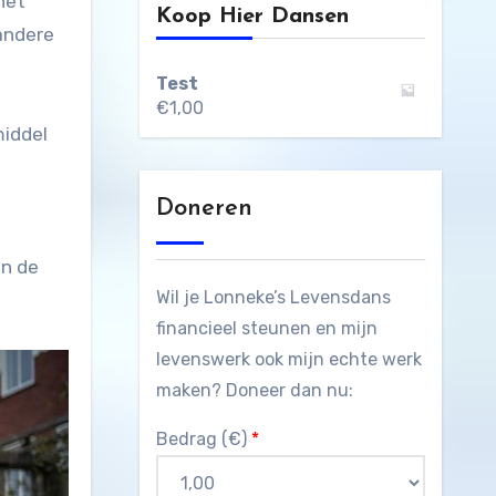
het
Koop Hier Dansen
 andere
Test
€
1,00
middel
Doneren
En de
Wil je Lonneke’s Levensdans
financieel steunen en mijn
levenswerk ook mijn echte werk
maken? Doneer dan nu:
Bedrag (
€
)
*