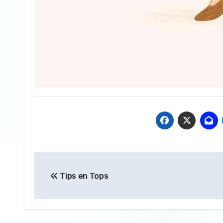
Bericht
Tips en Tops
navigatie