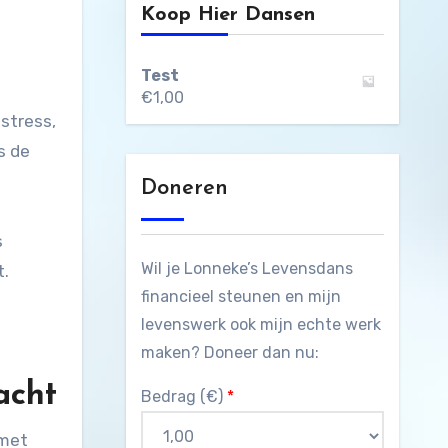
Koop Hier Dansen
Test
€
1,00
stress,
s de
Doneren
s
Wil je Lonneke’s Levensdans
t.
financieel steunen en mijn
levenswerk ook mijn echte werk
maken? Doneer dan nu:
acht
Bedrag (
€
)
*
 met