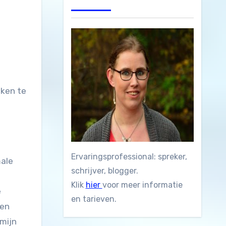
eken te
Ervaringsprofessional: spreker,
male
schrijver, blogger.
Klik
hier
voor meer informatie
e
en tarieven.
een
 mijn