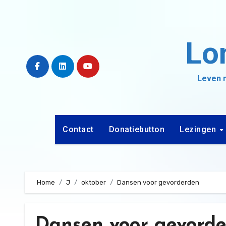
Ga
naar
de
Lo
inhoud
Leven m
Contact
Donatiebutton
Lezingen
Home
J
oktober
Dansen voor gevorderden
Dansen voor gevord