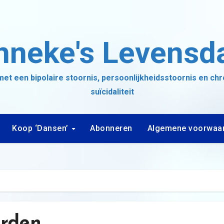
nneke's Levensd
et een bipolaire stoornis, persoonlijkheidsstoornis en ch
suïcidaliteit
Koop ‘Dansen’
Abonneren
Algemene voorwaa
erden