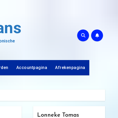
ans
ronische
rden
Accountpagina
Afrekenpagina
Lonneke Tomas