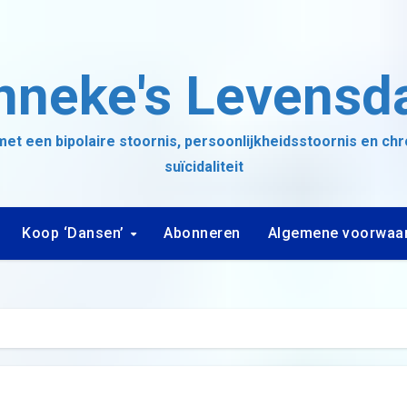
nneke's Levensd
et een bipolaire stoornis, persoonlijkheidsstoornis en ch
suïcidaliteit
Koop ‘Dansen’
Abonneren
Algemene voorwaa