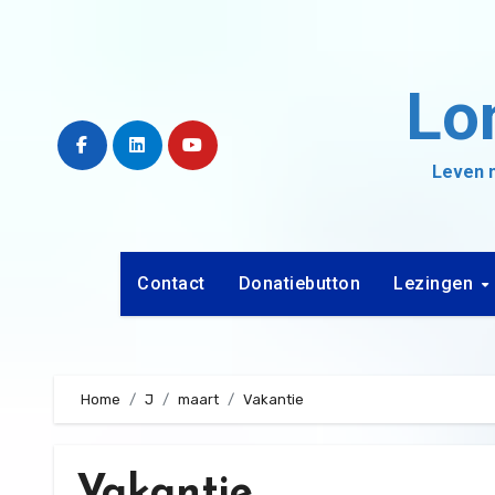
Ga
naar
de
Lo
inhoud
Leven m
Contact
Donatiebutton
Lezingen
Home
J
maart
Vakantie
Vakantie