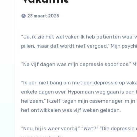
23 maart 2025
“Ja, ik zie het wel vaker. Ik heb patiënten waarvan ik weet dat ik beter een vakantie kan voorschrijven dan
pillen, maar dat wordt niet vergoed.” Mijn psychi
“Na vijf dagen was mijn depressie spoorloos.” Mi
“Ik ben niet bang om met een depressie op vakan
enkele dagen over. Hypomaan weg gaan is een b
heilzaam.” Ikzelf tegen mijn casemanager, mijn
het ontwikkelen was vijf weken geleden.
“Nou, hij is weer voorbij.” “Wat?” “Die depressie