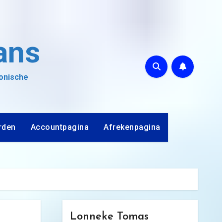
ans
ronische
rden
Accountpagina
Afrekenpagina
Lonneke Tomas