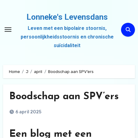
Ga
naar
Lonneke's Levensdans
de
Leven met een bipolaire stoornis,
inhoud
persoonlijkheidsstoornis en chronische
suïcidaliteit
Home
J
april
Boodschap aan SPV’ers
Boodschap aan SPV’ers
6 april 2025
Een blog met een