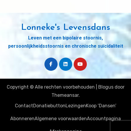
Lonneke's Levensdans
Leven met een bipolaire stoornis,
persoonlijkheidsstoornis en chronische suïcidaliteit
Copyright © Alle rechten voorbehouden
|
Blogus
door
Themeansar
.
Contact
Donatiebutton
Lezingen
Koop ‘Dansen’
Abonneren
Algemene voorwaarden
Accountpagina