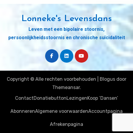
Lonneke's Levensdans
Leven met een bipolaire stoornis,
persoonlijkheidsstoornis en chronische suïcidaliteit
Copyright © Alle rechten voorbehouden
|
Blogus
door
Themeansar
.
Contact
Donatiebutton
Lezingen
Koop ‘Dansen’
Abonneren
Algemene voorwaarden
Accountpagina
Afrekenpagina