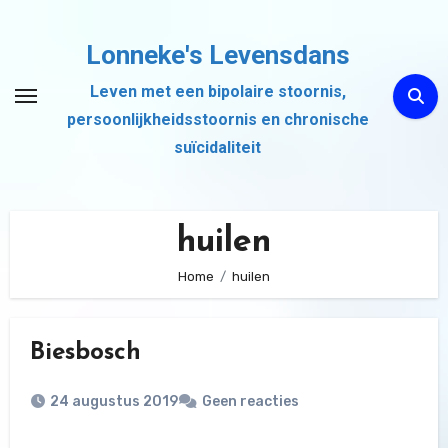
Ga
naar
Lonneke's Levensdans
de
Leven met een bipolaire stoornis,
inhoud
persoonlijkheidsstoornis en chronische
suïcidaliteit
huilen
Home
huilen
Biesbosch
24 augustus 2019
Geen reacties