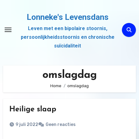
Ga
naar
Lonneke's Levensdans
de
Leven met een bipolaire stoornis,
inhoud
persoonlijkheidsstoornis en chronische
suïcidaliteit
omslagdag
Home
omslagdag
Heilige slaap
9 juli 2022
Geen reacties