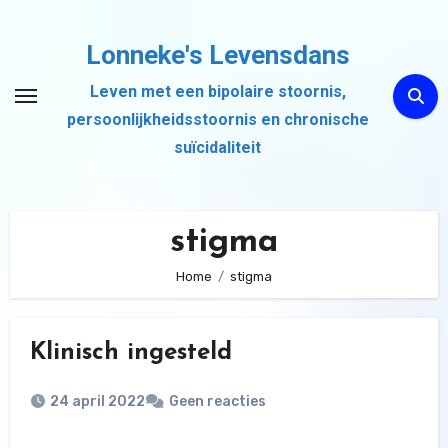
Ga
naar
Lonneke's Levensdans
de
Leven met een bipolaire stoornis,
inhoud
persoonlijkheidsstoornis en chronische
suïcidaliteit
stigma
Home
stigma
Klinisch ingesteld
24 april 2022
Geen reacties