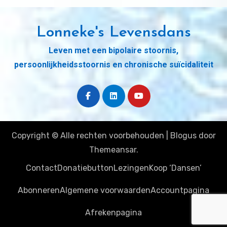
Lonneke's Levensdans
Leven met een bipolaire stoornis,
persoonlijkheidsstoornis en chronische suïcidaliteit
Copyright © Alle rechten voorbehouden
|
Blogus
door
Themeansar
.
Contact
Donatiebutton
Lezingen
Koop ‘Dansen’
Abonneren
Algemene voorwaarden
Accountpagina
Afrekenpagina