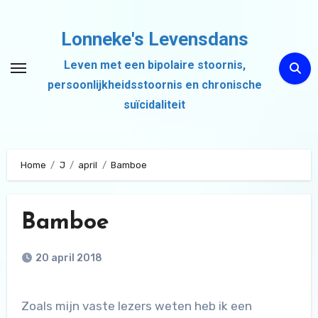
Ga
naar
Lonneke's Levensdans
de
Leven met een bipolaire stoornis,
inhoud
persoonlijkheidsstoornis en chronische
suïcidaliteit
Home
J
april
Bamboe
Bamboe
20 april 2018
Zoals mijn vaste lezers weten heb ik een