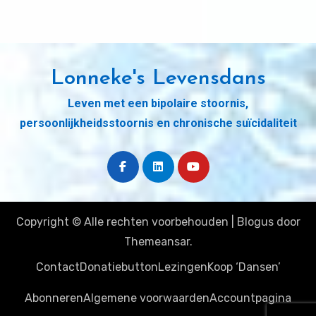
Lonneke's Levensdans
Leven met een bipolaire stoornis,
persoonlijkheidsstoornis en chronische suïcidaliteit
Copyright © Alle rechten voorbehouden
|
Blogus
door
Themeansar
.
Contact
Donatiebutton
Lezingen
Koop ‘Dansen’
Abonneren
Algemene voorwaarden
Accountpagina