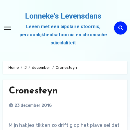
Ga
naar
Lonneke's Levensdans
de
Leven met een bipolaire stoornis,
inhoud
persoonlijkheidsstoornis en chronische
suïcidaliteit
Home
J
december
Cronesteyn
Cronesteyn
23 december 2018
Mijn hakjes tikken zo driftig op het plaveisel dat