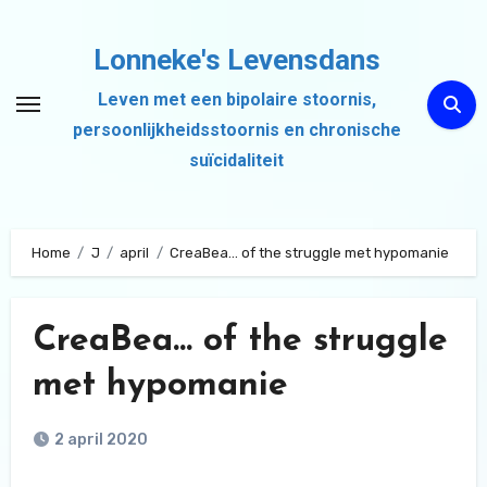
Ga
naar
Lonneke's Levensdans
de
Leven met een bipolaire stoornis,
inhoud
persoonlijkheidsstoornis en chronische
suïcidaliteit
Home
J
april
CreaBea… of the struggle met hypomanie
CreaBea… of the struggle
met hypomanie
2 april 2020