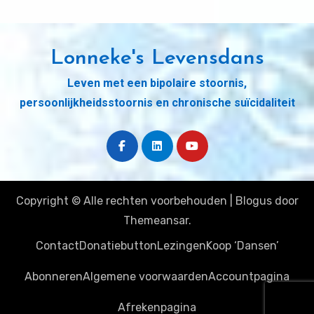
Lonneke's Levensdans
Leven met een bipolaire stoornis,
persoonlijkheidsstoornis en chronische suïcidaliteit
Copyright © Alle rechten voorbehouden
|
Blogus
door
Themeansar
.
Contact
Donatiebutton
Lezingen
Koop ‘Dansen’
Abonneren
Algemene voorwaarden
Accountpagina
Afrekenpagina