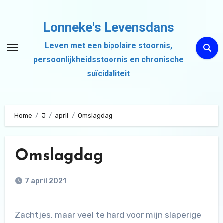
Ga
naar
Lonneke's Levensdans
de
Leven met een bipolaire stoornis,
inhoud
persoonlijkheidsstoornis en chronische
suïcidaliteit
Home
J
april
Omslagdag
Omslagdag
7 april 2021
Zachtjes, maar veel te hard voor mijn slaperige