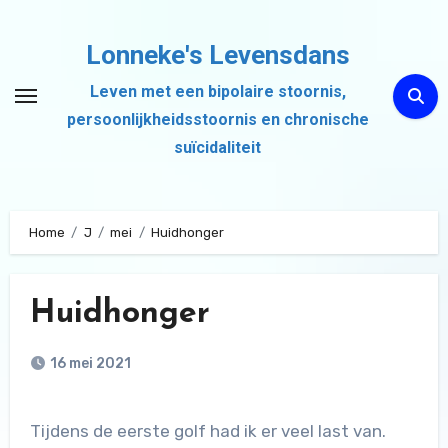
Ga
naar
Lonneke's Levensdans
de
Leven met een bipolaire stoornis,
inhoud
persoonlijkheidsstoornis en chronische
suïcidaliteit
Home
J
mei
Huidhonger
Huidhonger
16 mei 2021
Tijdens de eerste golf had ik er veel last van.