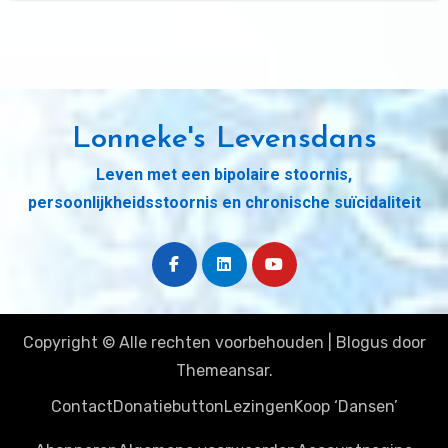
Lonneke's Levensdans
Leven met een bipolaire stoornis,
persoonlijkheidsstoornis en chronische suïcidaliteit
Copyright © Alle rechten voorbehouden
|
Blogus
door
Themeansar
.
Contact
Donatiebutton
Lezingen
Koop ‘Dansen’