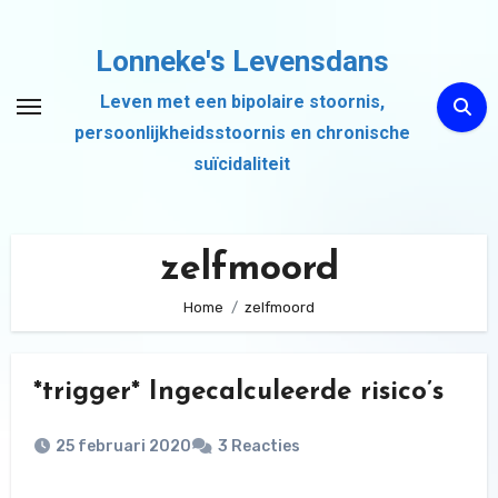
Ga
naar
Lonneke's Levensdans
de
Leven met een bipolaire stoornis,
inhoud
persoonlijkheidsstoornis en chronische
suïcidaliteit
zelfmoord
Home
zelfmoord
*trigger* Ingecalculeerde risico’s
25 februari 2020
3 Reacties