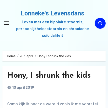
Ga
naar
Lonneke's Levensdans
de
Leven met een bipolaire stoornis,
inhoud
persoonlijkheidsstoornis en chronische
suïcidaliteit
Home
J
april
Hony, I shrunk the kids
Hony, I shrunk the kids
10 april 2019
Soms kijk ik naar de wereld zoals ik me voorstel