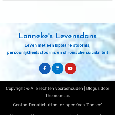
Lonneke's Levensdans
Leven met een bipolaire stoornis,
persoonlijkheidsstoornis en chronische suïcidaliteit
Copyright © Alle rechten voorbehouden
|
Blogus
door
Themeansar
.
Contact
Donatiebutton
Lezingen
Koop ‘Dansen’