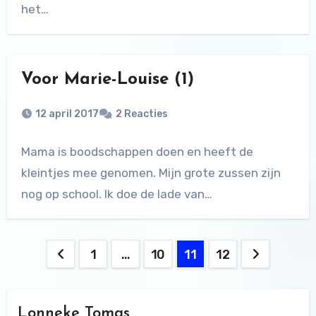
het…
Voor Marie-Louise (1)
12 april 2017
2 Reacties
Mama is boodschappen doen en heeft de
kleintjes mee genomen. Mijn grote zussen zijn
nog op school. Ik doe de lade van…
Berichten
1
…
10
11
12
paginering
Lonneke Tomas