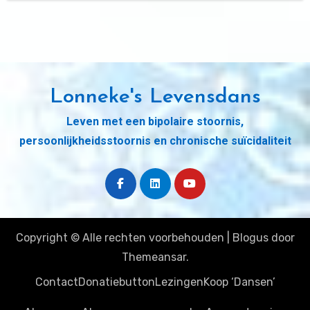
Lonneke's Levensdans
Leven met een bipolaire stoornis,
persoonlijkheidsstoornis en chronische suïcidaliteit
Copyright © Alle rechten voorbehouden
|
Blogus
door
Themeansar
.
Contact
Donatiebutton
Lezingen
Koop ‘Dansen’