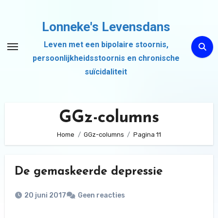
Ga
naar
Lonneke's Levensdans
de
Leven met een bipolaire stoornis,
inhoud
persoonlijkheidsstoornis en chronische
suïcidaliteit
GGz-columns
Home
GGz-columns
Pagina 11
De gemaskeerde depressie
20 juni 2017
Geen reacties