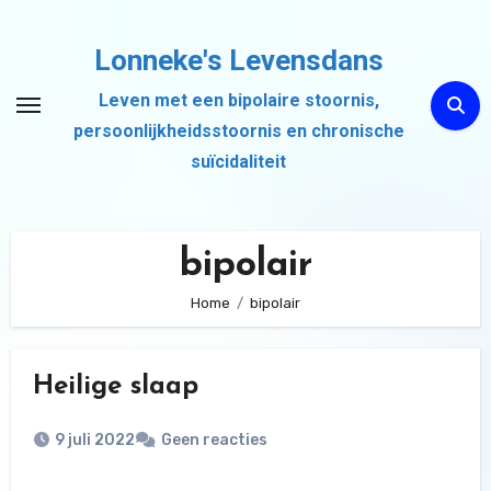
Ga
naar
Lonneke's Levensdans
de
Leven met een bipolaire stoornis,
inhoud
persoonlijkheidsstoornis en chronische
suïcidaliteit
bipolair
Home
bipolair
Heilige slaap
9 juli 2022
Geen reacties