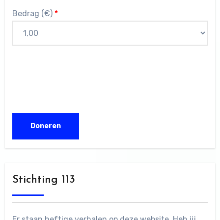
Bedrag (
€
)
*
Stichting 113
Er staan heftige verhalen op deze website. Heb jij