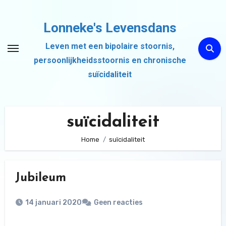
Ga
naar
Lonneke's Levensdans
de
Leven met een bipolaire stoornis,
inhoud
persoonlijkheidsstoornis en chronische
suïcidaliteit
suïcidaliteit
Home
suïcidaliteit
Jubileum
14 januari 2020
Geen reacties