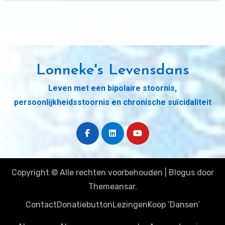
Lonneke's Levensdans
Leven met een bipolaire stoornis,
persoonlijkheidsstoornis en chronische suïcidaliteit
Copyright © Alle rechten voorbehouden
|
Blogus
door
Themeansar
.
Contact
Donatiebutton
Lezingen
Koop ‘Dansen’