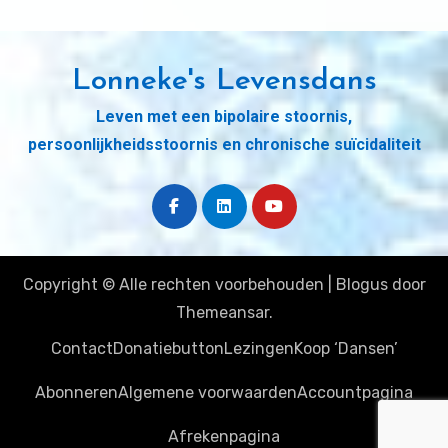
Lonneke's Levensdans
Leven met een bipolaire stoornis,
persoonlijkheidsstoornis en chronische suïcidaliteit
Copyright © Alle rechten voorbehouden
|
Blogus
door
Themeansar
.
Contact
Donatiebutton
Lezingen
Koop ‘Dansen’
Abonneren
Algemene voorwaarden
Accountpagina
Afrekenpagina