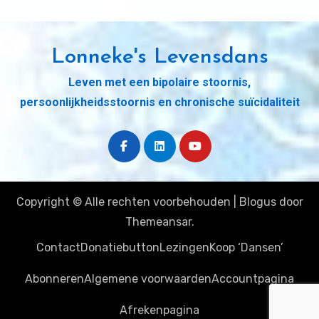
Lonneke's Levensdans
Leven met een bipolaire stoornis,
persoonlijkheidsstoornis en chronische suïcidaliteit
Copyright © Alle rechten voorbehouden
|
Blogus
door
Themeansar
.
Contact
Donatiebutton
Lezingen
Koop ‘Dansen’
Abonneren
Algemene voorwaarden
Accountpagina
Afrekenpagina