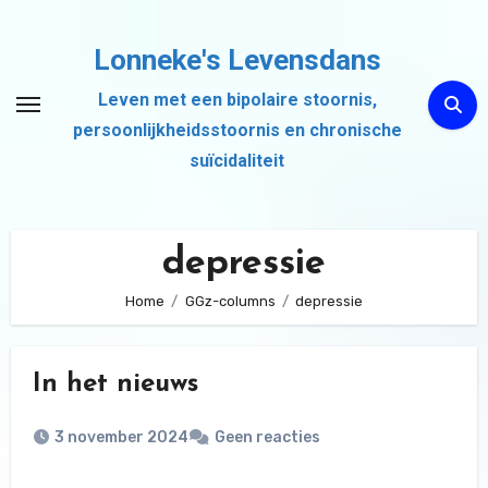
Ga
naar
Lonneke's Levensdans
de
Leven met een bipolaire stoornis,
inhoud
persoonlijkheidsstoornis en chronische
suïcidaliteit
depressie
Home
GGz-columns
depressie
In het nieuws
3 november 2024
Geen reacties